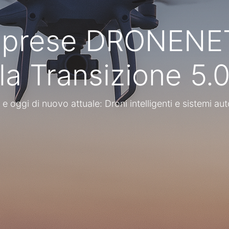
 Imprese DRONEN
nfilo Marinucci
En
la Transizione 5.
ucci, Ph.D.
, dottore di ricerca in
D
nica e Informatica, è fondatore dello
e oggi di nuovo attuale: Droni intelligenti e sistemi a
St
ep Tech Engineering e Innovation
to in Intelligenza Artificiale, Machine
, Digital Twin e trasformazione
ech Engineering supporta studi
ese ed enti non profit
 dei processi, nella progettazione di
n e nell’adozione dell’innovazione come
 il successo.