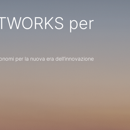
ETWORKS per
tra in contatto con noi
0
EEP TECH ENGINEERING
utonomi per la nuova era dell’innovazione
udio Tecnico Ing. Panfilo Marinucci, PhD
Contattaci
info@deep-tech-engineering.it
+39 (085) 9116152