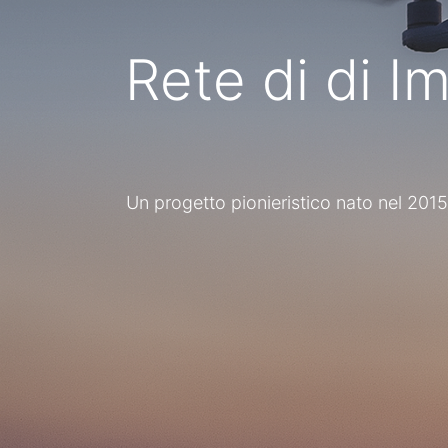
Rete di di
Collegamenti
Chi è l'Ing. Pa
utili
L’
Ing. Panfilo Marin
Home
Ingegneria Elettro
Un progetto pionieristico nato nel 2015 
Chi siamo
Studio Tecnico De
Servizi
Manager specializza
Legale
Learning, ERP Odoo
Politica privacy
digitale.
Contattaci
Attraverso Deep T
professionali, impr
nell’ottimizzazione
modelli data-drive
leva strategica per